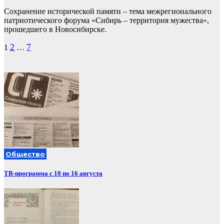
Сохранение исторической памяти – тема межрегионального
патриотического форума «Сибирь – территория мужества»,
прошедшего в Новосибирске.
Пагинация
2
7
1
…
записей
Общество
ТВ-программа с 10 по 16 августа