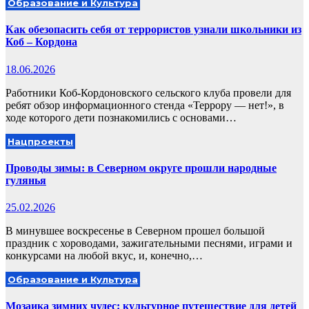
Образование и Культура
Как обезопасить себя от террористов узнали школьники из
Коб – Кордона
18.06.2026
Работники Коб-Кордоновского сельского клуба провели для
ребят обзор информационного стенда «Террору — нет!», в
ходе которого дети познакомились с основами…
Нацпроекты
Проводы зимы: в Северном округе прошли народные
гулянья
25.02.2026
В минувшее воскресенье в Северном прошел большой
праздник с хороводами, зажигательными песнями, играми и
конкурсами на любой вкус, и, конечно,…
Образование и Культура
Мозаика зимних чудес: культурное путешествие для детей