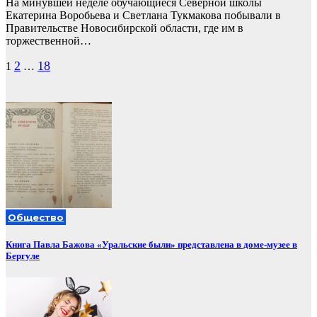
На минувшей неделе обучающиеся Северной школы
Екатерина Воробьева и Светлана Тукмакова побывали в
Правительстве Новосибирской области, где им в
торжественной…
Пагинация
2
18
1
…
записей
Общество
Книга Павла Бажова «Уральские были» представлена в доме-музее в
Бергуле