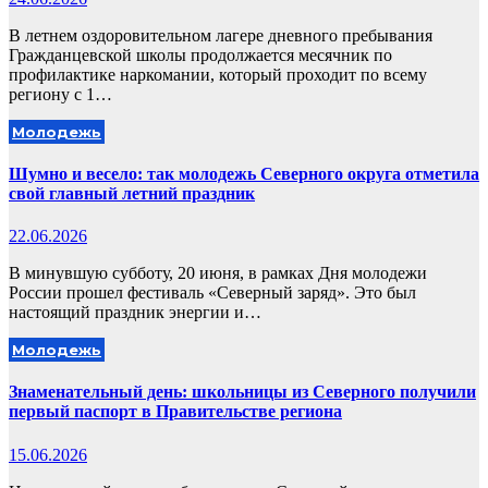
В летнем оздоровительном лагере дневного пребывания
Гражданцевской школы продолжается месячник по
профилактике наркомании, который проходит по всему
региону с 1…
Молодежь
Шумно и весело: так молодежь Северного округа отметила
свой главный летний праздник
22.06.2026
В минувшую субботу, 20 июня, в рамках Дня молодежи
России прошел фестиваль «Северный заряд». Это был
настоящий праздник энергии и…
Молодежь
Знаменательный день: школьницы из Северного получили
первый паспорт в Правительстве региона
15.06.2026