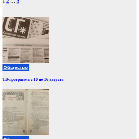
Пагинация
2
8
1
…
записей
Общество
ТВ-программа с 10 по 16 августа