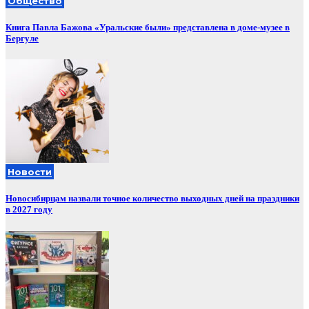
Общество
Книга Павла Бажова «Уральские были» представлена в доме-музее в
Бергуле
Новости
Новосибирцам назвали точное количество выходных дней на праздники
в 2027 году