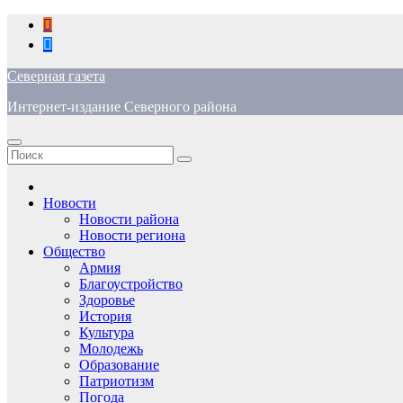
Перейти
к
содержимому
Северная газета
Интернет-издание Северного района
Новости
Новости района
Новости региона
Общество
Армия
Благоустройство
Здоровье
История
Культура
Молодежь
Образование
Патриотизм
Погода