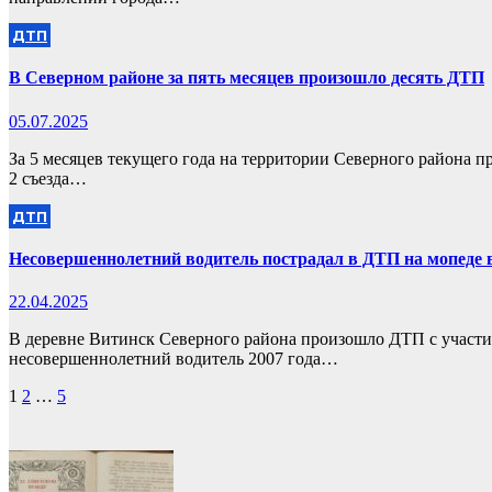
ДТП
В Северном районе за пять месяцев произошло десять ДТП
05.07.2025
За 5 месяцев текущего года на территории Северного района п
2 съезда…
ДТП
Несовершеннолетний водитель пострадал в ДТП на мопеде 
22.04.2025
В деревне Витинск Северного района произошло ДТП с участие
несовершеннолетний водитель 2007 года…
Пагинация
1
2
…
5
записей