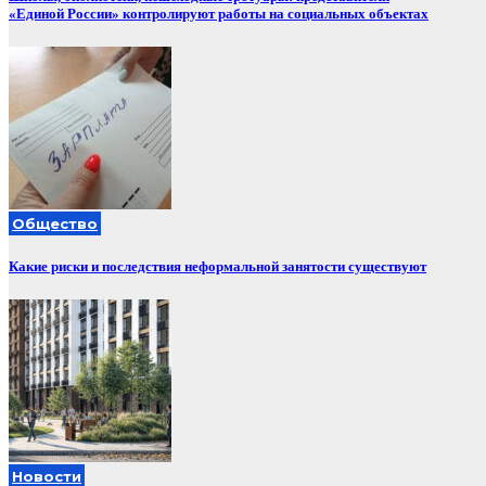
«Единой России» контролируют работы на социальных объектах
Общество
Какие риски и последствия неформальной занятости существуют
Новости