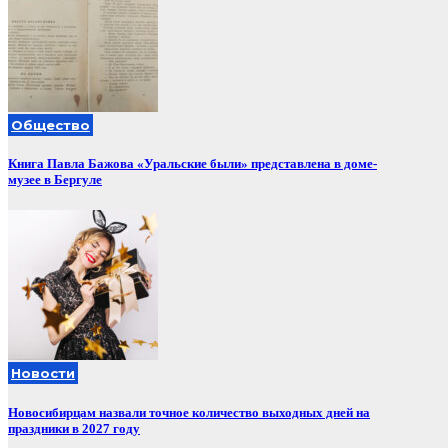
Общество
Книга Павла Бажова «Уральские были» представлена в доме-
музее в Бергуле
Новости
Новосибирцам назвали точное количество выходных дней на
праздники в 2027 году