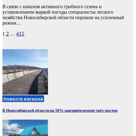
В связи с началом активного грибного сезона и
установлением жаркой погоды специалисты лесного
хозяйства Новосибирской области перешли на усиленный
режим…
Пагинация
2
415
1
…
записей
Новости региона
В Новосибирской области на 50% завершён ремонт трёх мостов