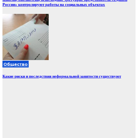
России» контролируют работы на социальных объектах
Общество
Какие риски и последствия неформальной занятости существуют