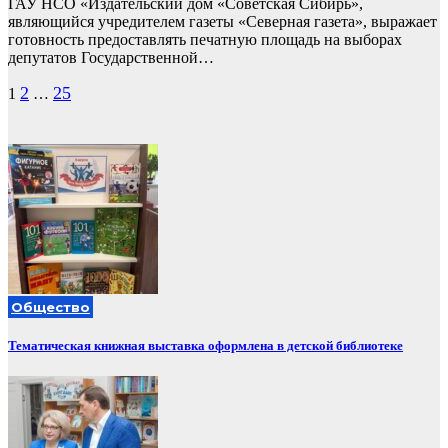
ГАУ НСО «Издательский дом «Советская Сибирь»,
являющийся учредителем газеты «Северная газета», выражает
готовность предоставлять печатную площадь на выборах
депутатов Государственной…
Пагинация
2
25
1
…
записей
Общество
Тематическая книжная выставка оформлена в детской библиотеке