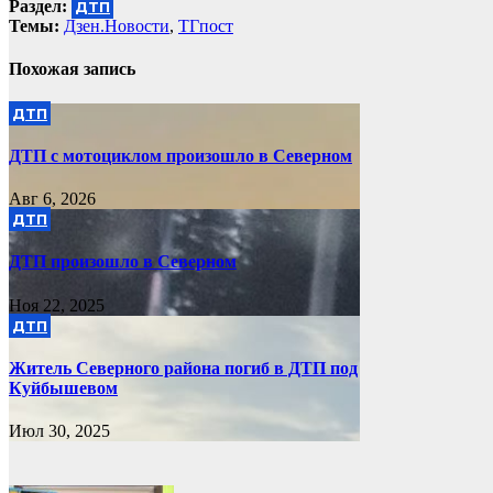
по
Раздел:
ДТП
записям
Темы:
Дзен.Новости
,
ТГпост
Похожая запись
ДТП
ДТП с мотоциклом произошло в Северном
Авг 6, 2026
ДТП
ДТП произошло в Северном
Ноя 22, 2025
ДТП
Житель Северного района погиб в ДТП под
Куйбышевом
Июл 30, 2025