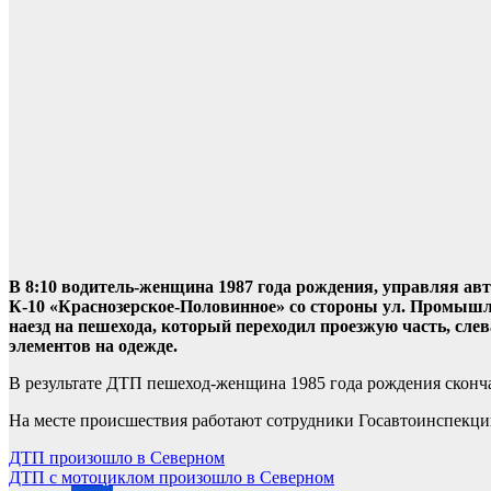
В 8:10 водитель-женщина 1987 года рождения, управляя ав
К-10 «Краснозерское-Половинное» со стороны ул. Промышле
наезд на пешехода, который переходил проезжую часть, сл
элементов на одежде.
В результате ДТП пешеход-женщина 1985 года рождения сконч
На месте происшествия работают сотрудники Госавтоинспекции
Навигация
ДТП произошло в Северном
ДТП с мотоциклом произошло в Северном