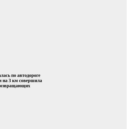
лась по автодороге
и на 3 км совершила
товозвращающих