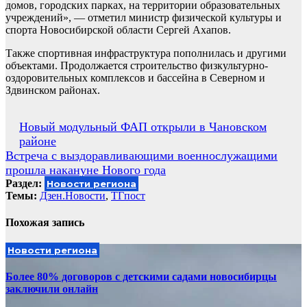
домов, городских парках, на территории образовательных
учреждений», — отметил министр физической культуры и
спорта Новосибирской области Сергей Ахапов.
Также спортивная инфраструктура пополнилась и другими
объектами. Продолжается строительство физкультурно-
оздоровительных комплексов и бассейна в Северном и
Здвинском районах.
Навигация
Новый модульный ФАП открыли в Чановском
районе
по
Встреча с выздоравливающими военнослужащими
записям
прошла накануне Нового года
Раздел:
Новости региона
Темы:
Дзен.Новости
,
ТГпост
Похожая запись
Новости региона
Более 80% договоров с детскими садами новосибирцы
заключили онлайн