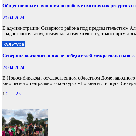
Общественные слушания по добыче охотничьих ресурсов со
29.04.2024
В администрации Северного района под председательством Ал
градостроительству, коммунальному хозяйству, транспорту и
Культура
Северяне оказались в числе победителей межрегионального
29.04.2024
В Новосибирском государственном областном Доме народного т
юношеского театрального конкурса «Ворона и лисица». Севе
Пагинация
1
2
…
23
записей