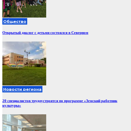
Общество
Открытый диалог с детьми состоялся в Северном
Новости региона
20 специалистов трудоустроятся по программе «Земский работник
культуры»