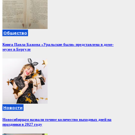
Общество
Книга Павла Бажова «Уральские были» представлена в доме-
музее в Бергуле
Новости
Новосибирцам назвали точное количество выходных дней на
праздники в 2027 году