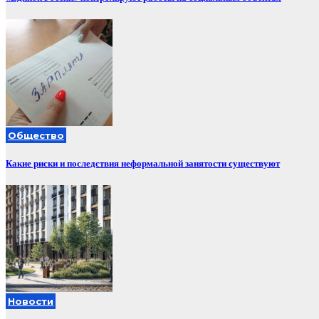
Общество
Какие риски и последствия неформальной занятости существуют
Новости