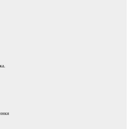
ка.
минки