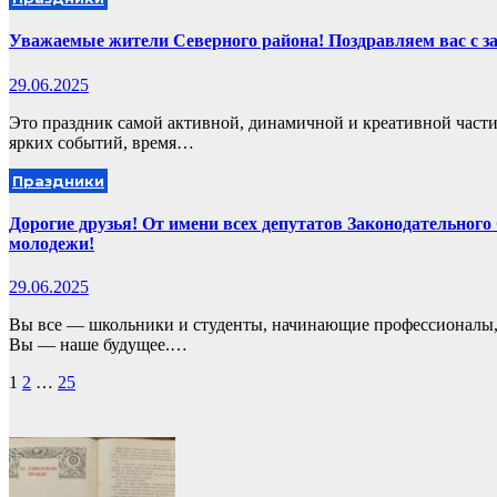
Уважаемые жители Северного района! Поздравляем вас с 
29.06.2025
Это праздник самой активной, динамичной и креативной части
ярких событий, время…
Праздники
Дорогие друзья! От имени всех депутатов Законодательног
молодежи!
29.06.2025
Вы все — школьники и студенты, начинающие профессионалы,
Вы — наше будущее.…
Пагинация
1
2
…
25
записей