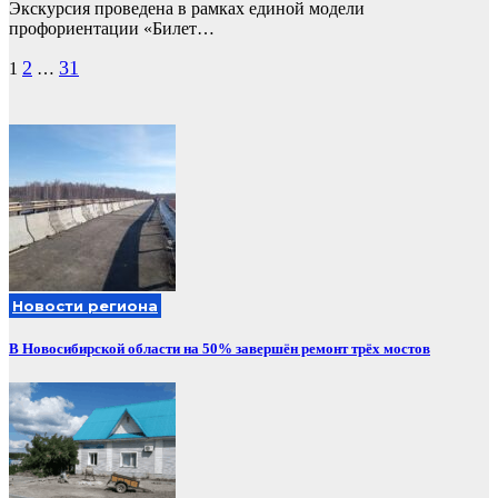
Экскурсия проведена в рамках единой модели
профориентации «Билет…
Пагинация
2
31
1
…
записей
Новости региона
В Новосибирской области на 50% завершён ремонт трёх мостов