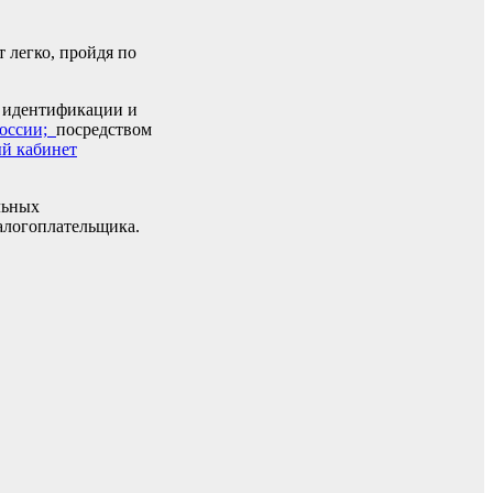
 легко, пройдя по
ы идентификации и
России;
посредством
й кабинет
льных
алогоплательщика.