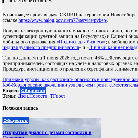
остается без ответа».
В настоящее время выдача СКПЭП на территории Новосибирско
ссылке
https://www.nalog.gov.ru/rn77/service/pvkep/
.
Получить электронную подпись можно не только лично, но и 
аутентификации (учетной записи на Госуслугах) и Единой био
мобильного приложения «
Подпись для бизнеса
»; в мобильном
индивидуального предпринимателя
» и «
Личный кабинет юрид
Так, по данным на 1 июня 2026 года почти 46% действующих
предпринимателей, состоящих на учете в налоговых органах 
Процедура дистанционного продления сертификата занимает вс
Навигация
Признаки угрозы: как распознать опасность в повседневной ж
Коб-Кордоновские школьники узнали, чем грозит самостоятель
по
Раздел:
Общество
записям
Темы:
Дзен.Новости
,
ТГпост
Похожая запись
Общество
Открытый диалог с детьми состоялся в
Северном