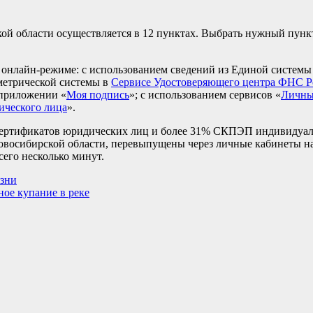
й области осуществляется в 12 пунктах. Выбрать нужный пункт
в онлайн-режиме: с использованием сведений из Единой систем
метрической системы в
Сервисе Удостоверяющего центра ФНС 
 приложении «
Моя подпись
»; с использованием сервисов «
Личны
ического лица
».
 сертификатов юридических лиц и более 31% СКПЭП индивидуа
Новосибирской области, перевыпущены через личные кабинеты н
его несколько минут.
изни
ное купание в реке