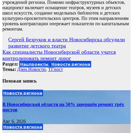
учреждений региона. Помимо инфраструктурных объектов,
нацпроект включает оснащение театров, музеев и детских
школ искусств, создание модельных библиотек и детских
культурно‑просветительских центров. По этим направлениям
уровень контрактации опережает показатели по капитальным
ремонтам.
Навигация
Сергей Безруков и власти Новосибирска обсудили
развитие детского театра
по
Как специалисты Новосибирской области учатся
записям
контролировать ремонт дорог
Раздел:
Нацпроекты
Новости региона
Темы:
Дзен.Новости
,
ТГпост
Похожая запись
Новости региона
В Новосибирской области на 50% завершён ремонт трёх
мостов
Авг 6, 2026
Новости региона