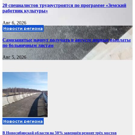
20 специалистов трудоустроятся по программе «Земский
работник культуры»
Авг 6, 2026
Новости региона
Самозанятые начнут получать в августе первые выплаты
по больничным листам
Авг 5, 2026
Новости региона
В Новосибирской области на 50% завершён ремонт трёх мостов