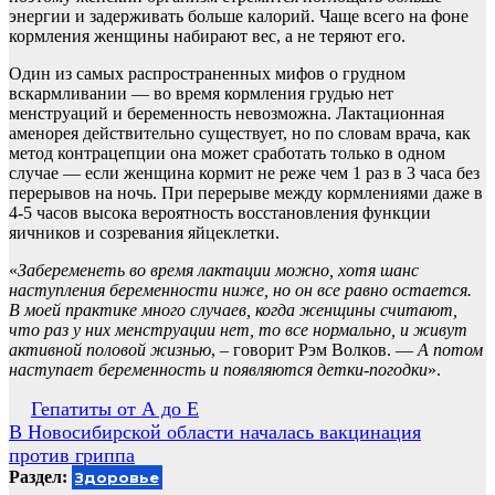
энергии и задерживать больше калорий. Чаще всего на фоне
кормления женщины набирают вес, а не теряют его.
Один из самых распространенных мифов о грудном
вскармливании — во время кормления грудью нет
менструаций и беременность невозможна. Лактационная
аменорея действительно существует, но по словам врача, как
метод контрацепции она может сработать только в одном
случае — если женщина кормит не реже чем 1 раз в 3 часа без
перерывов на ночь. При перерыве между кормлениями даже в
4-5 часов высока вероятность восстановления функции
яичников и созревания яйцеклетки.
«
Забеременеть во время лактации можно, хотя шанс
наступления беременности ниже, но он все равно остается.
В моей практике много случаев, когда женщины считают,
что раз у них менструации нет, то все нормально, и живут
активной половой жизнью
, – говорит Рэм Волков. —
А потом
наступает беременность и появляются детки-погодки
».
Навигация
Гепатиты от А до Е
В Новосибирской области началась вакцинация
по
против гриппа
записям
Раздел:
Здоровье