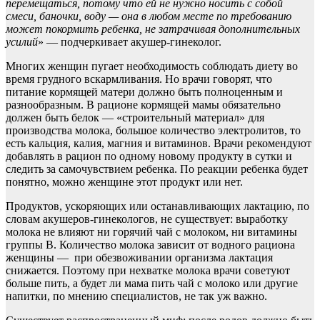
перемещаться, потому что ей не нужно носить с собой
смеси, баночки, воду — она в любом месте по требованию
может покормить ребенка, не затрачивая дополнительных
усилий
» — подчеркивает акушер-гинеколог.
Многих женщин пугает необходимость соблюдать диету во
время грудного вскармливания. Но врачи говорят, что
питание кормящей матери должно быть полноценным и
разнообразным. В рационе кормящей мамы обязательно
должен быть белок — «строительный материал» для
производства молока, большое количество электролитов, то
есть кальция, калия, магния и витаминов. Врачи рекомендуют
добавлять в рацион по одному новому продукту в сутки и
следить за самочувствием ребенка. По реакции ребенка будет
понятно, можно женщине этот продукт или нет.
Продуктов, ускоряющих или останавливающих лактацию, по
словам акушеров-гинекологов, не существует: выработку
молока не влияют ни горячий чай с молоком, ни витамины
группы В. Количество молока зависит от водного рациона
женщины — при обезвоживании организма лактация
снижается. Поэтому при нехватке молока врачи советуют
больше пить, а будет ли мама пить чай с молоко или другие
напитки, по мнению специалистов, не так уж важно.