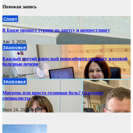
Похожая запись
Спорт
В Биазе прошел турнир по дартсу и армрестлингу
Авг 3, 2026
Здоровье
Каждый третий взрослый новосибирец страдает жировой
болезнью печени
Авг 3, 2026
Здоровье
Мигрень или просто головная боль? Отвечают
специалисты
Июл 24, 2026