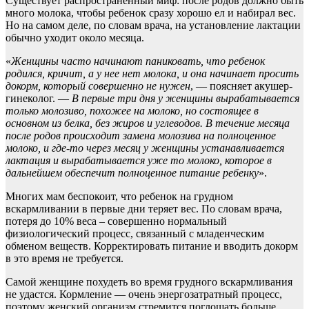
Существует распространенный миф: после родов должно быть
много молока, чтобы ребенок сразу хорошо ел и набирал вес.
Но на самом деле, по словам врача, на установление лактации
обычно уходит около месяца.
«
Женщины часто начинают паниковать, что ребенок
родился, кричит, а у нее нет молока, и она начинает просить
докорм, который совершенно не нужен
, — поясняет акушер-
гинеколог. —
В первые три дня у женщины вырабатывается
только молозиво, похожее на молоко, но состоящее в
основном из белка, без жиров и углеводов. В течение месяца
после родов происходит замена молозива на полноценное
молоко, и где-то через месяц у женщины устанавливается
лактация и вырабатывается уже то молоко, которое в
дальнейшем обеспечит полноценное питание ребенку
».
Многих мам беспокоит, что ребенок на грудном
вскармливании в первые дни теряет вес. По словам врача,
потеря до 10% веса – совершенно нормальный
физиологический процесс, связанный с младенческим
обменом веществ. Корректировать питание и вводить докорм
в это время не требуется.
Самой женщине похудеть во время грудного вскармливания
не удастся. Кормление — очень энергозатратный процесс,
поэтому женский организм стремится поглощать больше