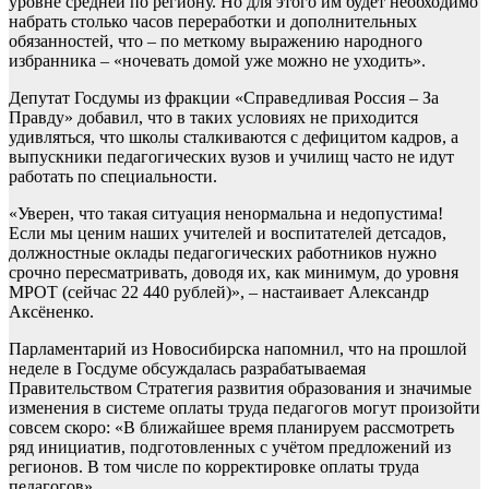
уровне средней по региону. Но для этого им будет необходимо
набрать столько часов переработки и дополнительных
обязанностей, что – по меткому выражению народного
избранника – «ночевать домой уже можно не уходить».
Депутат Госдумы из фракции «Справедливая Россия – За
Правду» добавил, что в таких условиях не приходится
удивляться, что школы сталкиваются с дефицитом кадров, а
выпускники педагогических вузов и училищ часто не идут
работать по специальности.
«Уверен, что такая ситуация ненормальна и недопустима!
Если мы ценим наших учителей и воспитателей детсадов,
должностные оклады педагогических работников нужно
срочно пересматривать, доводя их, как минимум, до уровня
МРОТ (сейчас 22 440 рублей)», – настаивает Александр
Аксёненко.
Парламентарий из Новосибирска напомнил, что на прошлой
неделе в Госдуме обсуждалась разрабатываемая
Правительством Стратегия развития образования и значимые
изменения в системе оплаты труда педагогов могут произойти
совсем скоро: «В ближайшее время планируем рассмотреть
ряд инициатив, подготовленных с учётом предложений из
регионов. В том числе по корректировке оплаты труда
педагогов».