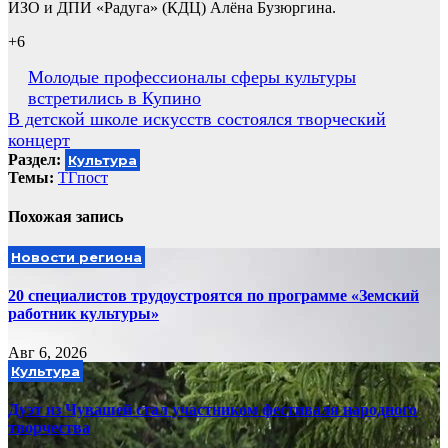
ИЗО и ДПИ «Радуга» (КДЦ) Алёна Бузюргина.
+6
Навигация
Молодые профессионалы сферы культуры
встретились в Купино
по
В детской школе искусств состоялся творческий
записям
концерт
Раздел:
Культура
Темы:
ТГпост
Похожая запись
Новости региона
20 специалистов трудоустроятся по программе «Земский
работник культуры»
Авг 6, 2026
Культура
Дуэт из Чувашей стал участником фестиваля народного
творчества