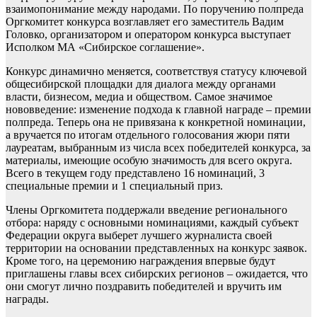
взаимопонимание между народами. По поручению полпреда
Оргкомитет конкурса возглавляет его заместитель Вадим
Головко, организатором и оператором конкурса выступает
Исполком МА «Сибирское соглашение».
Конкурс динамично меняется, соответствуя статусу ключевой
общесибирской площадки для диалога между органами
власти, бизнесом, медиа и обществом. Самое значимое
нововведение: изменение подхода к главной награде – премии
полпреда. Теперь она не привязана к конкретной номинации,
а вручается по итогам отдельного голосования жюри пяти
лауреатам, выбранным из числа всех победителей конкурса, за
материалы, имеющие особую значимость для всего округа.
Всего в текущем году представлено 16 номинаций, 3
специальные премии и 1 специальный приз.
Члены Оргкомитета поддержали введение регионального
отбора: наряду с основными номинациями, каждый субъект
Федерации округа выберет лучшего журналиста своей
территории на основании представленных на конкурс заявок.
Кроме того, на церемонию награждения впервые будут
приглашены главы всех сибирских регионов – ожидается, что
они смогут лично поздравить победителей и вручить им
награды.