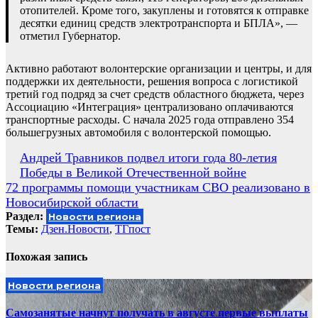
отопителей. Кроме того, закуплены и готовятся к отправке
десятки единиц средств электротранспорта и БПЛА», —
отметил Губернатор.
Активно работают волонтерские организации и центры, и для
поддержки их деятельности, решения вопроса с логистикой
третий год подряд за счет средств областного бюджета, через
Ассоциацию «Интеграция» централизовано оплачиваются
транспортные расходы. С начала 2025 года отправлено 354
большегрузных автомобиля с волонтерской помощью.
Навигация
Андрей Травников подвел итоги года 80-летия
Победы в Великой Отечественной войне
по
72 программы помощи участникам СВО реализовано в
записям
Новосибирской области
Раздел:
Новости региона
Темы:
Дзен.Новости
,
ТГпост
Похожая запись
Новости региона
Самозанятые начнут получать в августе первые выплаты