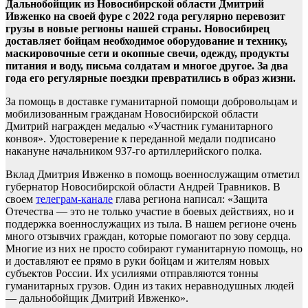
Дальнобойщик из Новосибирской области Дмитрий
Ивженко на своей фуре с 2022 года регулярно перевозит
грузы в новые регионы нашей страны. Новосибирец
доставляет бойцам необходимое оборудование и технику,
маскировочные сети и окопные свечи, одежду, продукты
питания и воду, письма солдатам и многое другое. За два
года его регулярные поездки превратились в образ жизни.
За помощь в доставке гуманитарной помощи добровольцам и
мобилизованным гражданам Новосибирской области
Дмитрий награжден медалью «Участник гуманитарного
конвоя». Удостоверение к переданной медали подписано
накануне начальником 937-го артиллерийского полка.
Вклад Дмитрия Ивженко в помощь военнослужащим отметил
губернатор Новосибирской области Андрей Травников. В
своем
телеграм-канале
глава региона написал: «Защита
Отечества — это не только участие в боевых действиях, но и
поддержка военнослужащих из тыла. В нашем регионе очень
много отзывчих граждан, которые помогают по зову сердца.
Многие из них не просто собирают гуманитарную помощь, но
и доставляют ее прямо в руки бойцам и жителям новых
субъектов России. Их усилиями отправляются тонны
гуманитарных грузов. Один из таких неравнодушных людей
— дальнобойщик Дмитрий Ивженко».