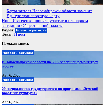
Навигация
Карта жителя Новосибирской области заменит
Единую транспортную карту
по
Нина Иванченко приняла участие в пленарном
записям
заседании Общественной палаты
Раздел:
Новости региона
Темы:
ТГпост
Похожая запись
Новости региона
В Новосибирской области на 50% завершён ремонт трёх
мостов
Авг 6, 2026
Новости региона
20 специалистов трудоустроятся по программе «Земский
работник культуры»
Авг 6, 2026