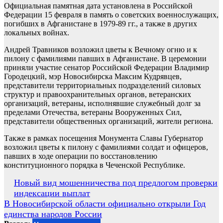
Официальная памятная дата установлена в Российской
Федерации 15 февраля в память о советских военнослужащих,
погибших в Афганистане в 1979-89 гг., а также в других
локальных войнах.
Андрей Травников возложил цветы к Вечному огню и к
пилону с фамилиями павших в Афганистане. В церемонии
приняли участие сенатор Российской Федерации Владимир
Городецкий, мэр Новосибирска Максим Кудрявцев,
представители территориальных подразделений силовых
структур и правоохранительных органов, ветеранских
организаций, ветераны, исполнявшие служебный долг за
пределами Отечества, ветераны Вооруженных Сил,
представители общественных организаций, жители региона.
Также в рамках посещения Монумента Славы Губернатор
возложил цветы к пилону с фамилиями солдат и офицеров,
павших в ходе операции по восстановлению
конституционного порядка в Чеченской Республике.
Навигация
Новый вид мошенничества под предлогом проверки
индексации выплат
по
В Новосибирской области официально открыли Год
записям
единства народов России