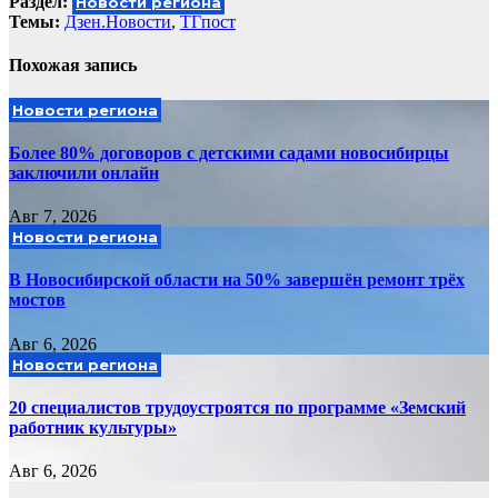
Раздел:
Новости региона
Темы:
Дзен.Новости
,
ТГпост
Похожая запись
Новости региона
Более 80% договоров с детскими садами новосибирцы
заключили онлайн
Авг 7, 2026
Новости региона
В Новосибирской области на 50% завершён ремонт трёх
мостов
Авг 6, 2026
Новости региона
20 специалистов трудоустроятся по программе «Земский
работник культуры»
Авг 6, 2026