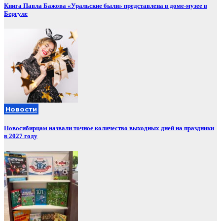
Книга Павла Бажова «Уральские были» представлена в доме-музее в
Бергуле
Новости
Новосибирцам назвали точное количество выходных дней на праздники
в 2027 году