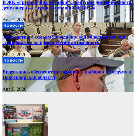
В ЖК «Гренландия» впервые клиентские дни от крупного
девелопера — группы компаний «СОЮЗ»
Авг 7, 2026
Новости
Многодетным семьям Новосибирской области вручены
сертификаты на приобретение автомобилей
Авг 7, 2026
Новости
Видеозапись обеспечит прозрачность выборов в Госдуму в
Новосибирской области
Авг 6, 2026