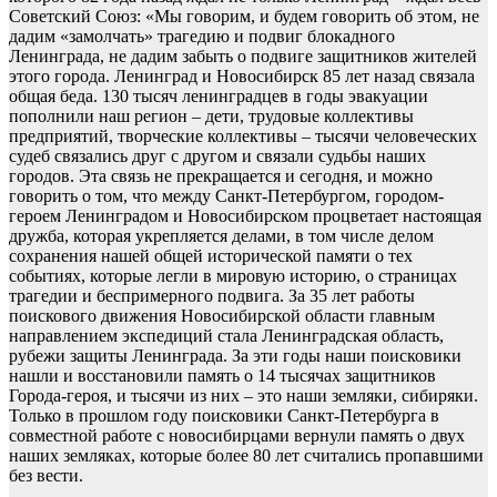
Советский Союз: «Мы говорим, и будем говорить об этом, не
дадим «замолчать» трагедию и подвиг блокадного
Ленинграда, не дадим забыть о подвиге защитников жителей
этого города. Ленинград и Новосибирск 85 лет назад связала
общая беда. 130 тысяч ленинградцев в годы эвакуации
пополнили наш регион – дети, трудовые коллективы
предприятий, творческие коллективы – тысячи человеческих
судеб связались друг с другом и связали судьбы наших
городов. Эта связь не прекращается и сегодня, и можно
говорить о том, что между Санкт-Петербургом, городом-
героем Ленинградом и Новосибирском процветает настоящая
дружба, которая укрепляется делами, в том числе делом
сохранения нашей общей исторической памяти о тех
событиях, которые легли в мировую историю, о страницах
трагедии и беспримерного подвига. За 35 лет работы
поискового движения Новосибирской области главным
направлением экспедиций стала Ленинградская область,
рубежи защиты Ленинграда. За эти годы наши поисковики
нашли и восстановили память о 14 тысячах защитников
Города-героя, и тысячи из них – это наши земляки, сибиряки.
Только в прошлом году поисковики Санкт-Петербурга в
совместной работе с новосибирцами вернули память о двух
наших земляках, которые более 80 лет считались пропавшими
без вести.