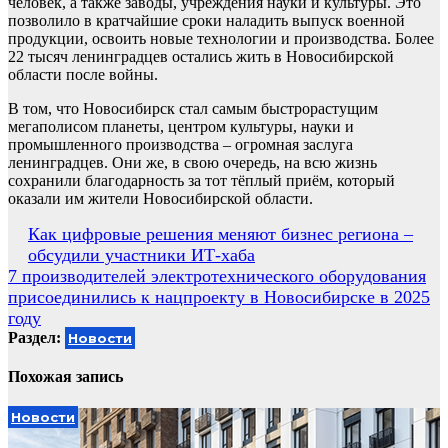
человек, а также заводы, учреждения науки и культуры. Это
позволило в кратчайшие сроки наладить выпуск военной
продукции, освоить новые технологии и производства. Более
22 тысяч ленинградцев остались жить в Новосибирской
области после войны.
В том, что Новосибирск стал самым быстрорастущим
мегаполисом планеты, центром культуры, науки и
промышленного производства – огромная заслуга
ленинградцев. Они же, в свою очередь, на всю жизнь
сохранили благодарность за тот тёплый приём, который
оказали им жители Новосибирской области.
Навигация
Как цифровые решения меняют бизнес региона –
обсудили участники ИТ-хаба
по
7 производителей электротехнического оборудования
записям
присоединились к нацпроекту в Новосибирске в 2025
году
Раздел:
Новости
Похожая запись
Новости