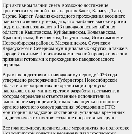
При активном таянии снега возможно достижение
критических уровней воды на реках Бакса, Карасук, Тара,
Тартас, Каргат. Анализ ежегодного прохождения весеннего
паводка позволяет утверждать, что наиболее высокие риски
подтопления возникают в 13 паводкоопасных районах
области: в Кыштовском, Куйбышевском, Колыванском,
Краснозёрском, Кочковском, Тогучинском, Искитимском и
Новосибирском районах, Маслянинском, Сузунском,
Карасукском и Северном муниципальных округах, а также в
городе Искитиме. По итогам комплексной проверки все они
признаны готовыми к прохождению паводкоопасного
периода.
В рамках подготовки к паводковому периоду 2026 года
утверждено распоряжение Губернатора Новосибирской
области о мероприятиях по организации пропуска
паводковых вод, министерством разработан регламент, в
котором определены ответственные исполнители за
выполнение мероприятий, таких как: оценка готовности
органов местного самоуправления; обследование ГТС;
мониторинг паводковой обстановки; установка временных
гидрологических постов; создание оперативных групп.
Все планово-предупредительные мероприятия по подготовке
Новосибирской области к весеннему паводкоопасному