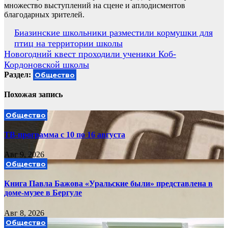
множество выступлений на сцене и аплодисментов
благодарных зрителей.
Навигация
Биазинские школьники разместили кормушки для
птиц на территории школы
по
Новогодний квест проходили ученики Коб-
записям
Кордоновской школы
Раздел:
Общество
Похожая запись
Общество
ТВ-программа с 10 по 16 августа
Авг 9, 2026
Общество
Книга Павла Бажова «Уральские были» представлена в
доме-музее в Бергуле
Авг 8, 2026
Общество