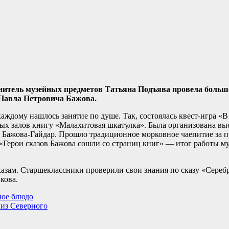
ранитель музейных предметов Татьяна Подъява провела боль
 Павла Петровича Бажова.
каждому нашлось занятие по душе. Так, состоялась квест-игра «
ных залов книгу «Малахитовая шкатулка». Была организована вы
а Бажова-Гайдар. Прошло традиционное морковное чаепитие за 
«Герои сказов Бажова сошли со страниц книг» — итог работы м
казам. Старшеклассники проверили свои знания по сказу «Сереб
кова.
ное блюдо
из Северного