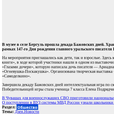
В музее в селе Бергуль прошла декада Бажовских дней. Х
рамках 147-го Дня рождения главного уральского писателя
На мероприятия приглашались как дети, так и взрослые. Здесь 
книги», в ходе которой участники нашли в одном из выставоч
«Глазами дочери», которую написала дочь писателя — Ариадн
«Огневушка-Поскакушка». Организована творческая выставка 
«Самоделкино».
Завершила декаду Бажовских дней интеллектуальная игра по с
Победительницей игры стала ученица 7 класса Елена Подрядчи
Навигация
В Чувашах для военнослужащих СВО приготовили националь
О поступлении в ВУЗ системы МВД России узнали школьники 
по
Раздел:
Общество
записям
Темы:
Дзен.Новости