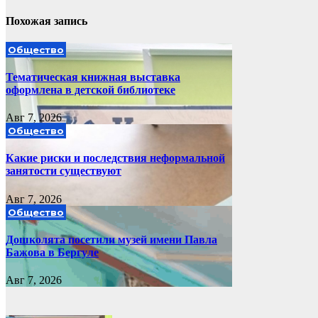
Похожая запись
Общество
Тематическая книжная выставка
оформлена в детской библиотеке
Авг 7, 2026
Общество
Какие риски и последствия неформальной
занятости существуют
Авг 7, 2026
Общество
Дошколята посетили музей имени Павла
Бажова в Бергуле
Авг 7, 2026