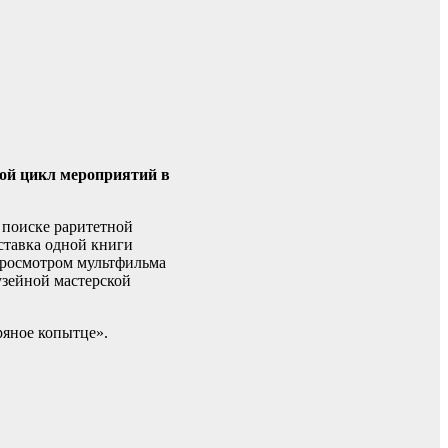
шой цикл мероприятий в
В поиске раритетной
ставка одной книги
просмотром мультфильма
узейной мастерской
ряное копытце».