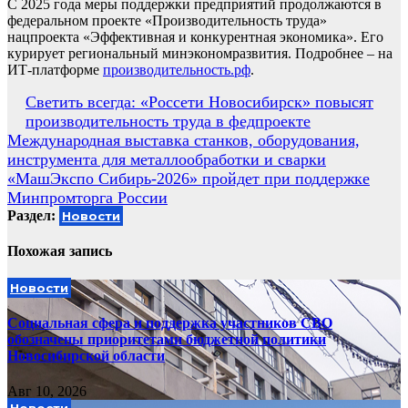
С 2025 года меры поддержки предприятий продолжаются в
федеральном проекте «Производительность труда»
нацпроекта «Эффективная и конкурентная экономика». Его
курирует региональный минэкономразвития. Подробнее – на
ИТ-платформе
производительность.рф
.
Навигация
Светить всегда: «Россети Новосибирск» повысят
производительность труда в федпроекте
по
Международная выставка станков, оборудования,
записям
инструмента для металлообработки и сварки
«МашЭкспо Сибирь-2026» пройдет при поддержке
Минпромторга России
Раздел:
Новости
Похожая запись
Новости
Социальная сфера и поддержка участников СВО
обозначены приоритетами бюджетной политики
Новосибирской области
Авг 10, 2026