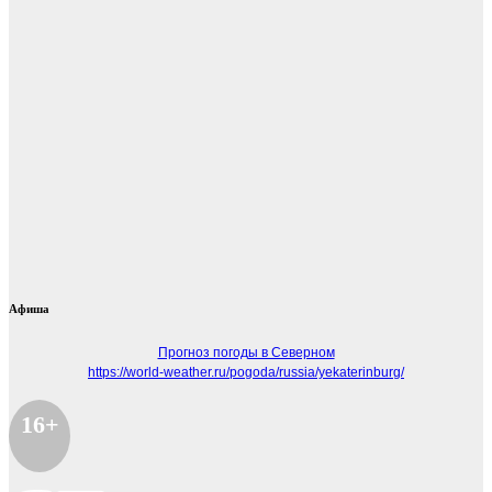
Афиша
Прогноз погоды в Северном
https://world-weather.ru/pogoda/russia/yekaterinburg/
16+