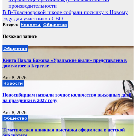
Навигация
производительности
по
В В-Красноярской школе собрали посылку к Новому
записям
году для участников СВО
Раздел:
Новости
Общество
Похожая запись
Общество
Книга Павла Бажова «Уральские были» представлена в
доме-музее в Бергуле
Авг 8, 2026
Новости
Новосибирцам назвали точное количество выходных дней
на праздники в 2027 году
Авг 8, 2026
Общество
Тематическая книжная выставка оформлена в детской
библиотеке