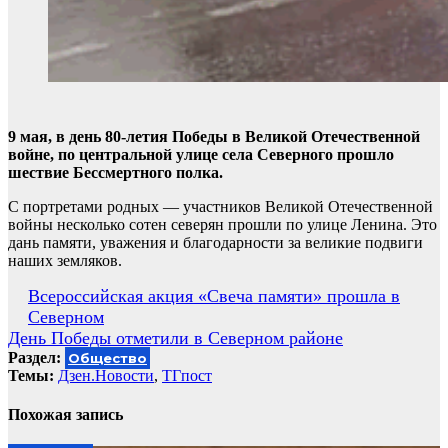
9 мая, в день 80-летия Победы в Великой Отечественной
войне, по центральной улице села Северного прошло
шествие Бессмертного полка.
С портретами родных — участников Великой Отечественной
войны несколько сотен северян прошли по улице Ленина. Это
дань памяти, уважения и благодарности за великие подвиги
наших земляков.
Навигация
Всероссийская акция «Свеча памяти» прошла в
Северном
по
День Победы отметили в Северном районе
записям
Раздел:
Общество
Темы:
Дзен.Новости
,
ТГпост
Похожая запись