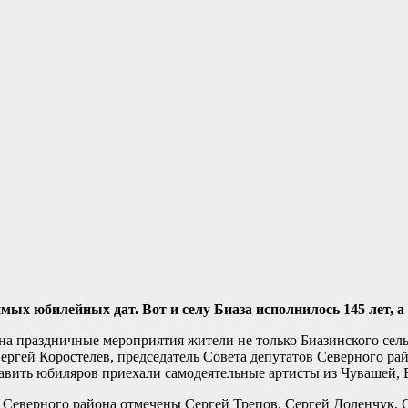
мых юбилейных дат. Вот и селу Биаза исполнилось 145 лет, а
 праздничные мероприятия жители не только Биазинского сельсо
ергей Коростелев, председатель Совета депутатов Северного ра
авить юбиляров приехали самодеятельные артисты из Чувашей, 
 Северного района отмечены Сергей Трепов, Сергей Доленчук, 