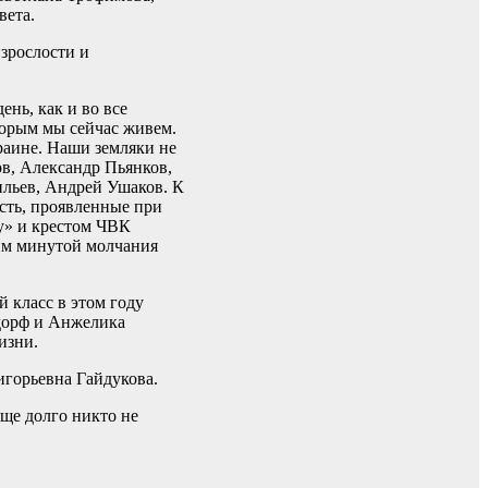
вета.
зрослости и
ень, как и во все
торым мы сейчас живем.
раине. Наши земляки не
в, Александр Пьянков,
льев, Андрей Ушаков. К
сть, проявленные при
у» и крестом ЧВК
им минутой молчания
 класс в этом году
дорф и Анжелика
изни.
игорьевна Гайдукова.
ще долго никто не