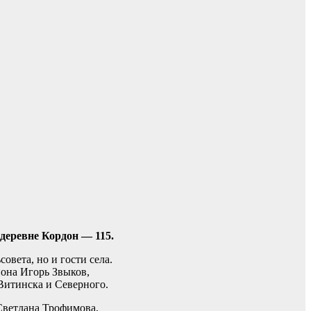
 деревне Кордон — 115.
вета, но и гости села.
йона Игорь Звыков,
Витинска и Северного.
Светлана Трофимова,