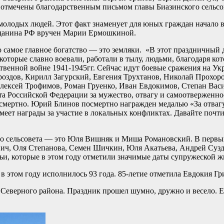
отмечены благодарственным письмом главы Биазинского сельсо
олодых людей. Этот факт знаменует для юных граждан начало в
ажданина РФ вручен Марии Ермошкиной.
 самое главное богатство — это земляки. «В этот праздничный д
оторые славно воевали, работали в тылу, людьми, благодаря ко
твенной войне 1941-1945гг. Сейчас идут боевые сражения на Ук
роздов, Кирилл Загурский, Евгения Трухтанов, Николай Прохоро
ексей Трофимов, Роман Груенко, Иван Евдокимов, Степан Васи
а Российской Федерации за мужество, отвагу и самоотверженно
смертно. Юрий Блинов посмертно награжден медалью «За отваг
еет награды за участие в локальных конфликтах. Давайте почт
о сельсовета — это Юля Вишняк и Миша Романовский. В первый
вич, Оля Степанова, Семен Шичкин, Юля Акатьева, Андрей Суз
и, которые в этом году отметили значимые даты супружеской ж
 этом году исполнилось 93 года. 85-летие отметила Евдокия Гр
Северного района. Праздник прошел шумно, дружно и весело. Е