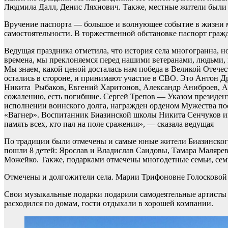
Людмила Далл, Денис Ляхнович. Также, местные жители были 
Вручение паспорта — большое и волнующее событие в жизни м
самостоятельности. В торжественной обстановке паспорт гр
Ведущая праздника отметила, что история села многогранна, но
времена, мы преклоняемся перед нашими ветеранами, людьми, к
Мы знаем, какой ценой досталась нам победа в Великой Отечес
остались в стороне, и принимают участие в СВО. Это Антон Д
Никита Рыбаков, Евгений Харитонов, Александр Аниброев, Ал
сожалению, есть погибшие. Сергей Трепов — Указом президент
исполнении воинского долга, награжден орденом Мужества по
«Вагнер». Воспитанник Биазинской школы Никита Сенчуков им
память всех, кто пал на поле сражения», — сказала ведущая
По традиции были отмечены и самые юные жители Биазинског
пошли 8 детей: Ярослав и Владислав Саидовы, Тамара Маляре
Можейко. Также, подарками отмечены многодетные семьи, семь
Отмечены и долгожители села. Марии Трифоновне Голосковой в
Свои музыкальные подарки подарили самодеятельные артисты 
расходился по домам, гости отдыхали в хорошей компании.