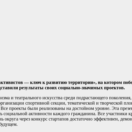
активистов — ключ к развитию территории», на котором поб
ставили результаты своих социально-значимых проектов.
зма и театрального искусства среди подрастающего поколения
организации спортивной секции, тематической и творческой пл
 Все проекты были реализованы на достойном уровне. Эта през
ть социальной активности каждого гражданина. Все участники к
ь округа через конкурс стартапов достаточно эффективен, демо
будущем.