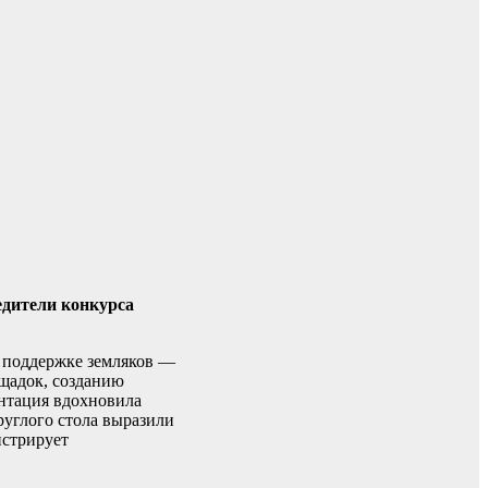
едители конкурса
, поддержке земляков —
ощадок, созданию
ентация вдохновила
руглого стола выразили
нстрирует