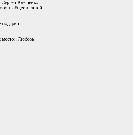
а Сергей Клещенко
имость общественной
е подарки
 место); Любовь