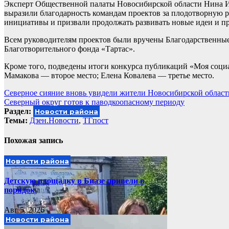
Эксперт Общественной палаты Новосибирской области Нина И
выразили благодарность командам проектов за плодотворную р
инициативы и призвали продолжать развивать новые идеи и п
Всем руководителям проектов были вручены Благодарственные
Благотворительного фонда «Тартас».
Кроме того, подведены итоги конкурса публикаций «Моя социа
Мамакова — второе место; Елена Ковалева — третье место.
Навигация
Северное сияние вновь увидели жители Новосибирской област
Северный округ готов к паводкоопасному периоду
по
Раздел:
Новости района
записям
Темы:
Дзен.Новости
,
ТГпост
Похожая запись
Новости района
Детскую площадку в Биазе привели в
порядок
Авг 5, 2026
Новости района