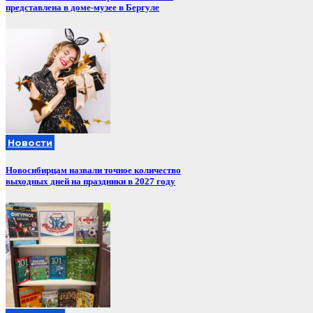
представлена в доме-музее в Бергуле
Новости
Новосибирцам назвали точное количество
выходных дней на праздники в 2027 году