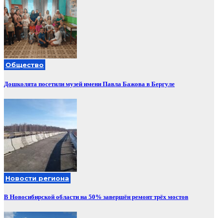
Общество
Дошколята посетили музей имени Павла Бажова в Бергуле
Новости региона
В Новосибирской области на 50% завершён ремонт трёх мостов