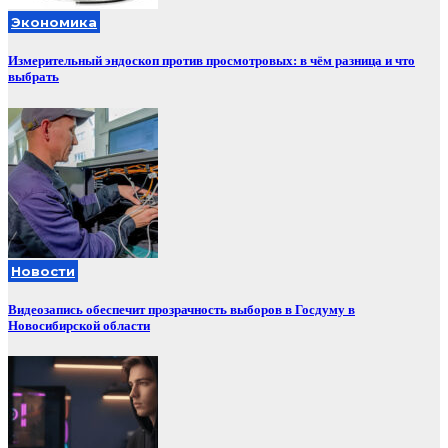
Экономика
Измерительный эндоскоп против просмотровых: в чём разница и что
выбрать
Новости
Видеозапись обеспечит прозрачность выборов в Госдуму в
Новосибирской области