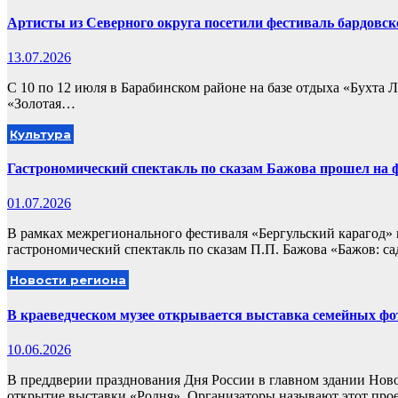
Артисты из Северного округа посетили фестиваль бардовск
13.07.2026
С 10 по 12 июля в Барабинском районе на базе отдыха «Бухта 
«Золотая…
Культура
Гастрономический спектакль по сказам Бажова прошел на 
01.07.2026
В рамках межрегионального фестиваля «Бергульский карагод
гастрономический спектакль по сказам П.П. Бажова «Бажов: с
Новости региона
В краеведческом музее открывается выставка семейных ф
10.06.2026
В преддверии празднования Дня России в главном здании Ново
открытие выставки «Родня». Организаторы называют этот пр