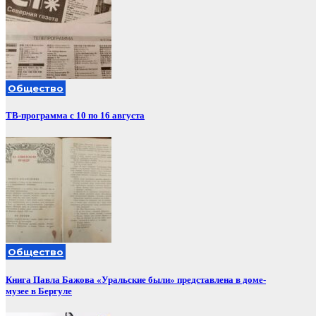
Общество
ТВ-программа с 10 по 16 августа
Общество
Книга Павла Бажова «Уральские были» представлена в доме-
музее в Бергуле