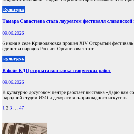
Культура
Тамара Савастеева стала лауреатом фестиваля славянской
09.06.2026
6 июня в селе Криводановка прошел XIV Открытый фестиваль 
единства народов России. Организовал этот…
Культура
В фойе КДЦ открыта выставка творческих работ
09.06.2026
В культурно-досуговом центре работает выставка «Дарю вам со
народной студии ИЗО и декоративно-прикладного искусства…
Пагинация
1
2
3
…
47
записей