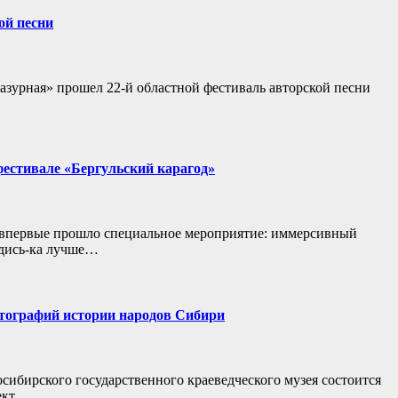
ой песни
Лазурная» прошел 22-й областной фестиваль авторской песни
фестивале «Бергульский карагод»
» впервые прошло специальное мероприятие: иммерсивный
адись-ка лучше…
отографий истории народов Сибири
сибирского государственного краеведческого музея состоится
оект…