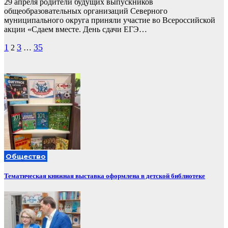
29 апреля родители будущих выпускников
общеобразовательных организаций Северного
муниципального округа приняли участие во Всероссийской
акции «Сдаем вместе. День сдачи ЕГЭ…
Пагинация
1
3
35
2
…
записей
Общество
Тематическая книжная выставка оформлена в детской библиотеке