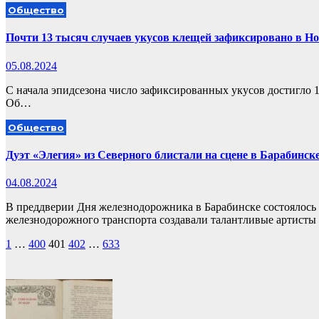
Общество
Почти 13 тысяч случаев укусов клещей зафиксировано в Н
05.08.2024
С начала эпидсезона число зафиксированных укусов достигло 1
Об…
Общество
Дуэт «Элегия» из Северного блистали на сцене в Барабинск
04.08.2024
В преддверии Дня железнодорожника в Барабинске состоялось
железнодорожного транспорта создавали талантливые артисты
Пагинация
1
…
400
401
402
…
633
записей