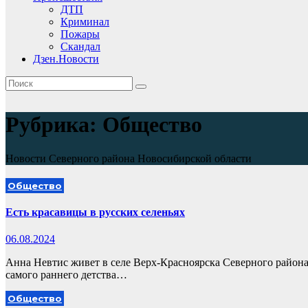
ДТП
Криминал
Пожары
Скандал
Дзен.Новости
Рубрика:
Общество
Новости Северного района Новосибирской области
Общество
Есть красавицы в русских селеньях
06.08.2024
Анна Невтис живет в селе Верх-Красноярска Северного района
самого раннего детства…
Общество