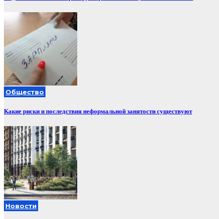
Общество
Какие риски и последствия неформальной занятости существуют
Новости