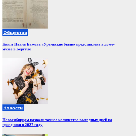
Общество
Книга Павла Бажова «Уральские были» представлена в доме-
музее в Бергуле
Новости
Новосибирцам назвали точное количество выходных дней на
праздники в 2027 году