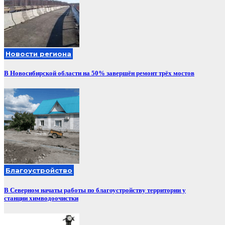
Новости региона
В Новосибирской области на 50% завершён ремонт трёх мостов
Благоустройство
В Северном начаты работы по благоустройству территории у
станции химводоочистки