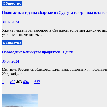
Общество
Пилотажная группа «Барсы» из Сургута совершила остано
30.07.2024
Уже не первый раз аэропорт в Северном встречает женскую 
участие в знаменитом…
Общество
Новогодние каникулы продлятся 11 дней
30.07.2024
Минтруд России опубликовал календарь выходных и праздничн
29 декабря и…
Пагинация
1
…
402
403
404
…
632
записей