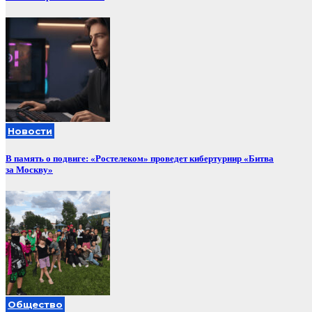
Новости
В память о подвиге: «Ростелеком» проведет кибертурнир «Битва
за Москву»
Общество