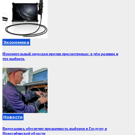
Экономика
Измерительный эндоскоп против просмотровых: в чём разница и
что выбрать
Новости
Видеозапись обеспечит прозрачность выборов в Госдуму в
Новосибирской области