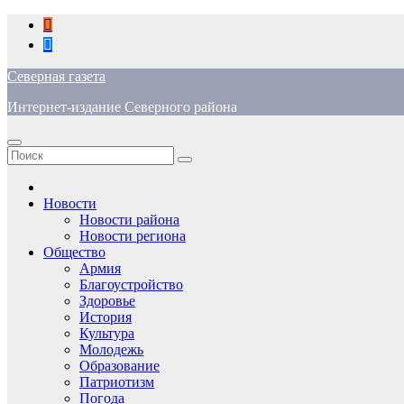
Перейти
к
содержимому
Северная газета
Интернет-издание Северного района
Новости
Новости района
Новости региона
Общество
Армия
Благоустройство
Здоровье
История
Культура
Молодежь
Образование
Патриотизм
Погода