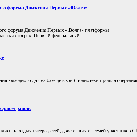
ного форума Движения Первых «iВолга»
ного форума Движения Первых «iВолга» платформы
юковских озерах. Первый федеральный…
ке
ия выходного дня на базе детской библиотеки прошла очередна
еверном районе
ились на отдых пятеро детей, двое из них из семей участников