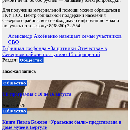
ремонт печи, 60 000 рублей — на замену электропроводки.
Для получения материальной помощи можно обращаться в
ГКУ НСО Центр социальной поддержки населения
Северного района, всю необходимую информацию можно
получить по телефону: 8(38360) 22-554.
Навигация
Александр Аксёненко навещает семьи участников
СВО
по
В филиал госфонда «Защитники Отечества» в
записям
Северном районе поступило 15 обращений
Раздел:
Общество
Похожая запись
Общество
ТВ-программа с 10 по 16 августа
Авг 9, 2026
Общество
Книга Павла Бажова «Уральские были» представлена в
доме-музее в Бергуле