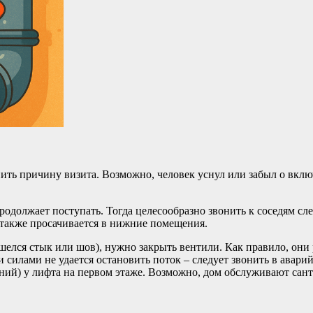
нить причину визита. Возможно, человек уснул или забыл о вклю
родолжает поступать. Тогда целесообразно звонить к соседям слев
 также просачивается в нижние помещения.
ошелся стык или шов), нужно закрыть вентили. Как правило, он
 силами не удается остановить поток – следует звонить в авар
лений) у лифта на первом этаже. Возможно, дом обслуживают са