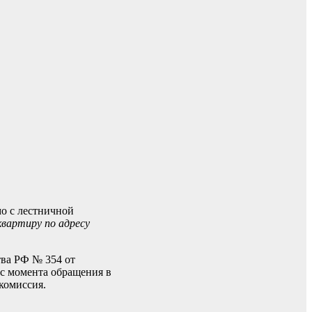
мо с лестничной
квартиру по адресу
тва РФ № 354 от
 с момента обращения в
комиссия.