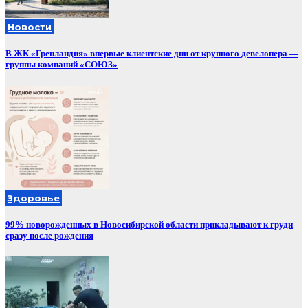
Новости
В ЖК «Гренландия» впервые клиентские дни от крупного девелопера —
группы компаний «СОЮЗ»
Здоровье
99% новорожденных в Новосибирской области прикладывают к груди
сразу после рождения