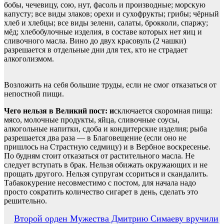
бобы, чечевицу, сою, нут, фасоль и производные; морскую
капусту; все виды злаков; орехи и сухофрукты; грибы; чёрный
хлеб и хлебцы; все виды зелени, салаты, брокколи, спаржу;
мёд; хлебобулочные изделия, в составе которых нет яиц и
сливочного масла. Вино до двух красовуль (2 чашки)
разрешается в отдельные дни для тех, кто не страдает
алкоголизмом.
Возложить на себя большие труды, если не смог отказаться от
непостной пищи.
Чего нельзя в Великий пост:
и
сключается скоромная пища:
мясо, молочные продукты, яйца, сливочные соусы,
алкогольные напитки, сдоба и кондитерские изделия; рыба
разрешается два раза — в Благовещение (если оно не
пришлось на Страстную седмицу) и в Вербное воскресенье.
По будням стоит отказаться от растительного масла. Не
следует вступать в брак. Нельзя обижать окружающих и не
прощать другого. Нельзя супругам ссориться и скандалить.
Табакокурение несовместимо с постом, для начала надо
просто сократить количество сигарет в день, сделать это
решительно.
Навигация
Второй орден Мужества Дмитрию Симаеву вручили