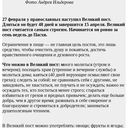
Фото Андрея Ильдерова
27 февраля у православных наступил Великий пост.
Длиться он будет 48 дней и завершится 15 апреля. Великий
пост считается самым строгим. Начинается он ровно за
семь недель до Пасхи.
Ограничение в пище — не главная цель постов, это лишь
средство, чтобы очистить душу и покаяться, достичь
нравственного очищения и духовного роста.
Что можно в Великий пост:
м
ного молиться (утром и
вечером); посещать храм (утренние и вечерние службы) и
молиться дома; каяться (40 дней верующие осмысляют свои
грехи); следить за собой: не сравнивать себя с другими, не
завидовать, не хвастаться, не поучать и не осуждать; важно не
осуждать тех, кто поститься менее строго; стараться
избавиться от грехов и вредных привычек; делать еще больше
добра, чем в другое время; развивать в себе смирение и
благоразумие и стремиться к добродетели; заниматься
душеполезным чтением.
В Великий пост можно употреблять: овощи; фрукты и ягоды;