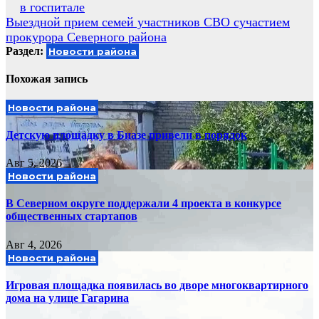
в госпитале
по
Выездной прием семей участников СВО сучастием
записям
прокурора Северного района
Раздел:
Новости района
Похожая запись
Новости района
Детскую площадку в Биазе привели в порядок
Авг 5, 2026
Новости района
В Северном округе поддержали 4 проекта в конкурсе
общественных стартапов
Авг 4, 2026
Новости района
Игровая площадка появилась во дворе многоквартирного
дома на улице Гагарина