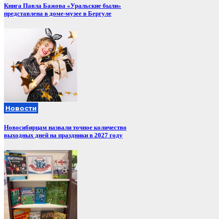
Книга Павла Бажова «Уральские были»
представлена в доме-музее в Бергуле
Новости
Новосибирцам назвали точное количество
выходных дней на праздники в 2027 году