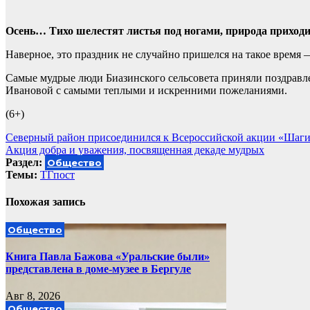
Осень… Тихо шелестят листья под ногами, природа приходи
Наверное, это праздник не случайно пришелся на такое время 
Самые мудрые люди Биазинского сельсовета приняли поздрав
Ивановой с самыми теплыми и искренними пожеланиями.
(6+)
Навигация
Северный район присоединился к Всероссийской акции «Шаги
Акция добра и уважения, посвященная декаде мудрых
по
Раздел:
Общество
записям
Темы:
ТГпост
Похожая запись
Общество
Книга Павла Бажова «Уральские были»
представлена в доме-музее в Бергуле
Авг 8, 2026
Общество