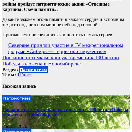
войны пройдут патриотические акции «Огненные
картины. Свеча памяти».
Давайте зажжем огонь памяти в каждом сердце и вспомним
тех, кто подарил нам мирное небо над головой.
Приглашаем присоединиться и почтить память героев!
Навигация
Северяне приняли участие в IV межрегиональном
форуме «Сибирь — территория мужества»
по
Послание потомкам: капсула времени к 100-летию
записям
Победы заложена в Новосибирске
Раздел:
Патриотизм
Темы:
ТГпост
Похожая запись
Патриотизм
Послание потомкам: капсула времени к 100-летию Победы
заложена в Новосибирске
Июл 1, 2026
Патриотизм