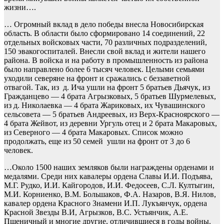
жизни….
… Огромный вклад в дело победы внесла Новосибирская
область. В области было сформировано 14 соединений, 22
отдельных войсковых части, 70 различных подразделений,
150 эвакогоспиталей. Внесли свой вклад и жители нашего
района. В войска и на работу в промышленность из района
было направлено более 6 тысяч человек. Целыми семьями
уходили северяне на фронт и сражались с беззаветной
отвагой. Так, из д. Ича ушли на фронт 5 братьев Дьячук, из
Гражданцево — 4 брата Агрызковых, 5 братьев Шурмелевых,
из д. Николаевка — 4 брата Жариковых, их Чувашинского
сельсовета — 5 братьев Андреевых, из Верх-Красноярского —
4 брата Жейвот, из деревни Ургуль отец и 2 брата Макаровых,
из Северного — 4 брата Макаровых. Список можно
продолжать, еще из 50 семей ушли на фронт от 3 до 6
человек.
…Около 1500 наших земляков были награждены орденами и
медалями. Среди них кавалеры ордена Славы И.И. Подъява,
М.Г. Рудко, И.И. Кайгородов, И.И. Федосеев, С.Л. Култыгин,
М.И. Корниенко, В.М. Большаков, Ф.А. Назаров, В.Я. Нилов,
кавалер ордена Красного Знамени И.П. Лукъянчук, ордена
Красной Звезды В.И, Агрызков, В.С. Устьянчик, А.Е.
Пшеничный и многие другие, отличившиеся в годы войны.