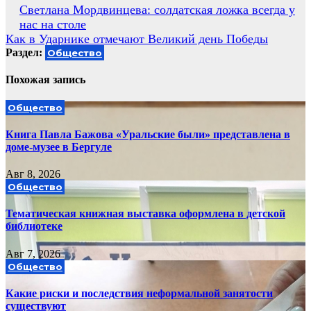
Навигация
Светлана Мордвинцева: солдатская ложка всегда у
нас на столе
по
Как в Ударнике отмечают Великий день Победы
записям
Раздел:
Общество
Похожая запись
Общество
Книга Павла Бажова «Уральские были» представлена в
доме-музее в Бергуле
Авг 8, 2026
Общество
Тематическая книжная выставка оформлена в детской
библиотеке
Авг 7, 2026
Общество
Какие риски и последствия неформальной занятости
существуют