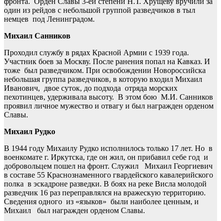
фронта. Орден Славы 3-ей степени Н.Т. Хрущеву вручили за
один из рейдов с небольшой группой разведчиков в тыл
немцев под Ленинградом.
Михаил Санников
Проходил службу в рядах Красной Армии с 1939 года.
Участник боев за Москву. После ранения попал на Кавказ. И
тоже был разведчиком. При освобождении Новороссийска
небольшая группа разведчиков, в которую входил Михаил
Иванович, двое суток, до подхода отряда морских
пехотинцев, удерживала высоту. В этом бою М.И. Санников
проявил личное мужество и отвагу и был награжден орденом
Славы.
Михаил Рудко
В 1944 году Михаилу Рудко исполнилось только 17 лет. Но в
военкомате г. Иркутска, где он жил, он прибавил себе год и
добровольцем пошел на фронт. Служил Михаил Георгиевич
в составе 55 Краснознаменного гвардейского кавалерийского
полка в эскадроне разведки. В боях на реке Висла молодой
разведчик 16 раз переправлялся на вражескую территорию.
Сведения одного из «языков» были наиболее ценным, и
Михаил был награжден орденом Славы.