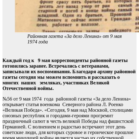
Районная газета «За дело Ленина» от 9 мая
1974 года
Каждый год к 9 мая корреспонденты районной газеты
готовились заранее. Встречались с ветеранами,
записывали их воспоминания. Благодаря архиву районной
газеты сегодня мы можем вспомнить и рассказать о
многих наших земляках, участниках Великой
Отечественной войны.
№56 от 9 мая 1974 года районной газеты «За дело Ленина»
открывает статья военкома Северного района Л. Роенко
«Великая Победа». «Сегодня, 9 мая над Москвой, столицами
союзных республик и городами-героями прогремит
праздничный салют в честь великой Победы над фашистской
Германией. С волнением и радостью встречают этот день
советские люди, для которых суровое и героическое прошлое
время минувшей войны является частью их собственной