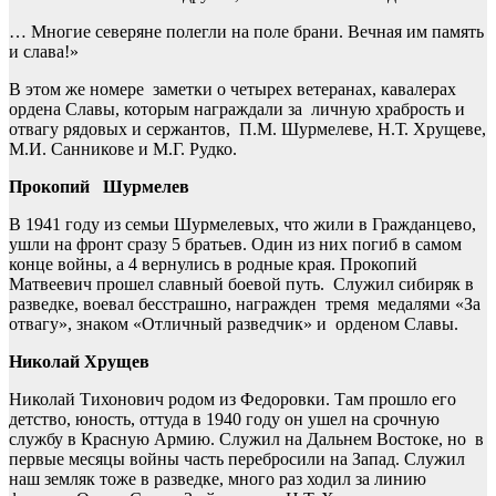
… Многие северяне полегли на поле брани. Вечная им память
и слава!»
В этом же номере заметки о четырех ветеранах, кавалерах
ордена Славы, которым награждали за личную храбрость и
отвагу рядовых и сержантов, П.М. Шурмелеве, Н.Т. Хрущеве,
М.И. Санникове и М.Г. Рудко.
Прокопий Шурмелев
В 1941 году из семьи Шурмелевых, что жили в Гражданцево,
ушли на фронт сразу 5 братьев. Один из них погиб в самом
конце войны, а 4 вернулись в родные края. Прокопий
Матвеевич прошел славный боевой путь. Служил сибиряк в
разведке, воевал бесстрашно, награжден тремя медалями «За
отвагу», знаком «Отличный разведчик» и орденом Славы.
Николай Хрущев
Николай Тихонович родом из Федоровки. Там прошло его
детство, юность, оттуда в 1940 году он ушел на срочную
службу в Красную Армию. Служил на Дальнем Востоке, но в
первые месяцы войны часть перебросили на Запад. Служил
наш земляк тоже в разведке, много раз ходил за линию