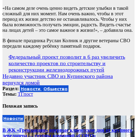
«На самом деле очень ценно видеть детские улыбки в такой
сложный для них момент. Нам очень важно, чтобы в этот
период их жизни детство не останавливалось. Чтобы у них
была возможность получать эмоции, радость. Видеть счастье
на лицах детей – это самое важное в жизни!», – добавила она.
В финале праздника Руслан Колник и другие ветераны СВО
передали каждому ребёнку памятный подарок.
Навигация
Федеральный проект позволит в 6 раз увеличить
количество проектов по строительству и
по
реконструкции железнодорожных путей
записям
Недавно участник СВО из Купинского района
вернулся домой
Раздел:
Новости
Общество
Темы:
ТГпост
Похожая запись
Новости
В ЖК «Гренландия» впервые клиентские дни от крупного
девелопера — группы компаний «СОЮЗ»