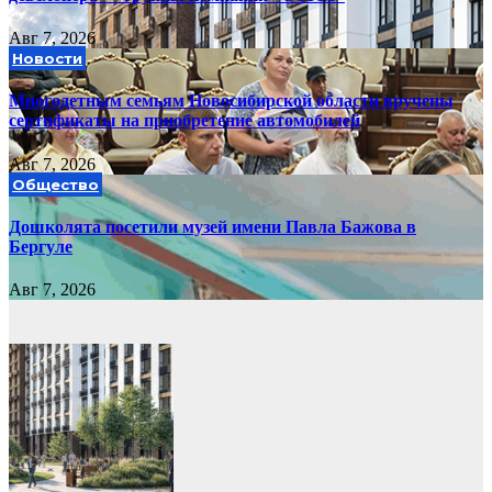
Авг 7, 2026
Новости
Многодетным семьям Новосибирской области вручены
сертификаты на приобретение автомобилей
Авг 7, 2026
Общество
Дошколята посетили музей имени Павла Бажова в
Бергуле
Авг 7, 2026