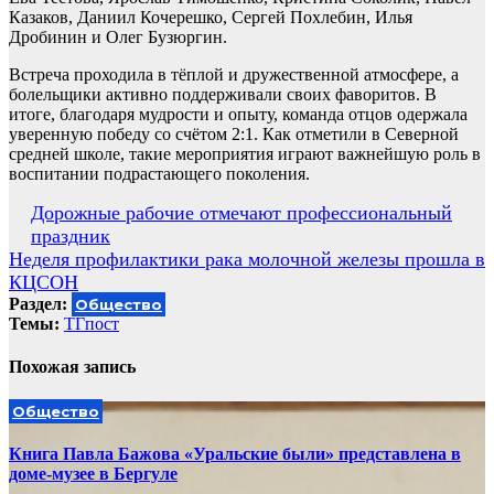
Казаков, Даниил Кочерешко, Сергей Похлебин, Илья
Дробинин и Олег Бузюргин.
Встреча проходила в тёплой и дружественной атмосфере, а
болельщики активно поддерживали своих фаворитов. В
итоге, благодаря мудрости и опыту, команда отцов одержала
уверенную победу со счётом 2:1. Как отметили в Северной
средней школе, такие мероприятия играют важнейшую роль в
воспитании подрастающего поколения.
Навигация
Дорожные рабочие отмечают профессиональный
праздник
по
Неделя профилактики рака молочной железы прошла в
записям
КЦСОН
Раздел:
Общество
Темы:
ТГпост
Похожая запись
Общество
Книга Павла Бажова «Уральские были» представлена в
доме-музее в Бергуле