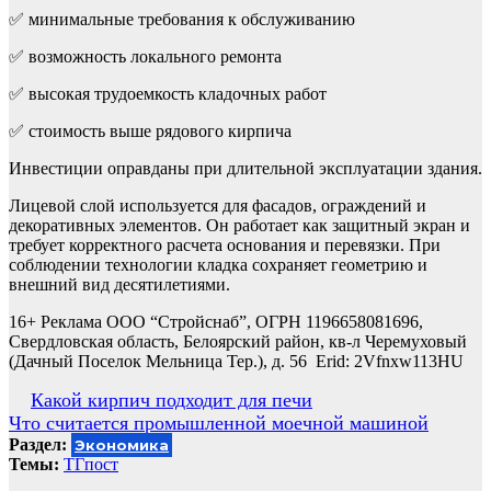
✅ минимальные требования к обслуживанию
✅ возможность локального ремонта
✅ высокая трудоемкость кладочных работ
✅ стоимость выше рядового кирпича
Инвестиции оправданы при длительной эксплуатации здания.
Лицевой слой используется для фасадов, ограждений и
декоративных элементов. Он работает как защитный экран и
требует корректного расчета основания и перевязки. При
соблюдении технологии кладка сохраняет геометрию и
внешний вид десятилетиями.
16+ Реклама ООО “Стройснаб”, ОГРН 1196658081696,
Свердловская область, Белоярский район, кв-л Черемуховый
(Дачный Поселок Мельница Тер.), д. 56 Erid: 2Vfnxw113HU
Навигация
Какой кирпич подходит для печи
Что считается промышленной моечной машиной
по
Раздел:
Экономика
записям
Темы:
ТГпост