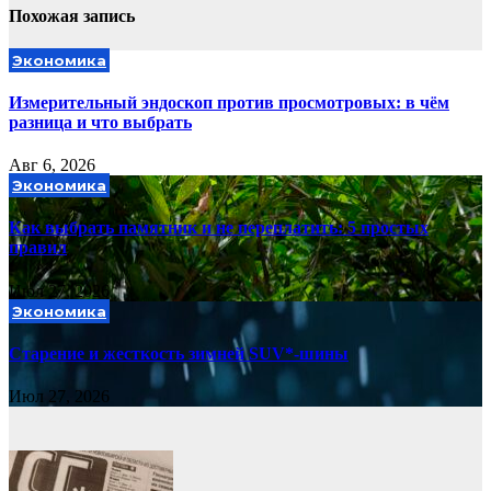
Похожая запись
Экономика
Измерительный эндоскоп против просмотровых: в чём
разница и что выбрать
Авг 6, 2026
Экономика
Как выбрать памятник и не переплатить: 5 простых
правил
Июл 27, 2026
Экономика
Старение и жесткость зимней SUV*-шины
Июл 27, 2026