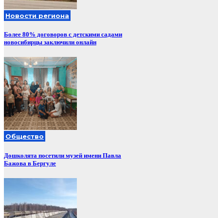
Новости региона
Более 80% договоров с детскими садами
новосибирцы заключили онлайн
Общество
Дошколята посетили музей имени Павла
Бажова в Бергуле