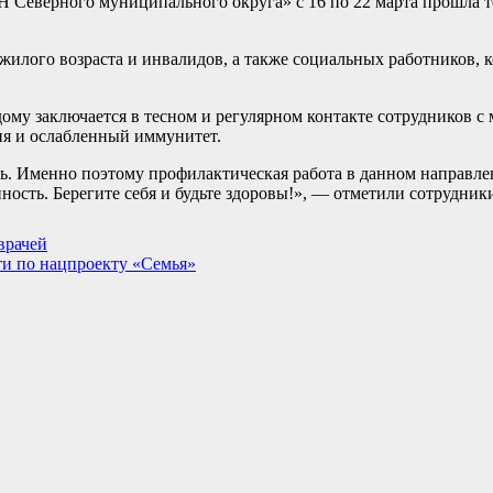
Северного муниципального округа» с 16 по 22 марта прошла т
илого возраста и инвалидов, а также социальных работников, 
ому заключается в тесном и регулярном контакте сотрудников 
ия и ослабленный иммунитет.
ь. Именно поэтому профилактическая работа в данном направле
ность. Берегите себя и будьте здоровы!», — отметили сотрудни
врачей
ти по нацпроекту «Семья»