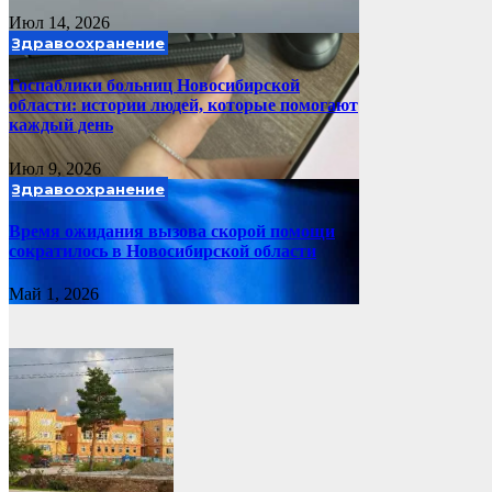
Июл 14, 2026
Здравоохранение
Госпаблики больниц Новосибирской
области: истории людей, которые помогают
каждый день
Июл 9, 2026
Здравоохранение
Время ожидания вызова скорой помощи
сократилось в Новосибирской области
Май 1, 2026