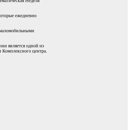
ематическая Неделя
которые ежедневно
с маломобильными
нии является одной из
ки Комплексного центра.