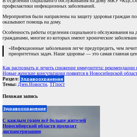
В отделении социального обслуживания на дому МКУ «КЦСОН 
профилактики инфекционных заболеваний.
Мероприятия были направлены на защиту здоровья граждан пож
оказывают помощь на дому.
Особенность работы отделения социального обслуживания на д
гражданами, многие из которых имеют хронические заболеван
«Инфекционные заболевания легче предупредить, чем лечит
приоритетных задач. Наше здоровье — это самая главная цен
Навигация
Как распознать и лечить снижение иммунитета: рекомендации 
Новые женские консультации появятся в Новосибирской облас
по
Раздел:
Здравоохранение
записям
Темы:
Дзен.Новости
,
ТГпост
Похожая запись
Здравоохранение
С каждым годом всё больше жителей
Новосибирской области проходят
диспансеризацию