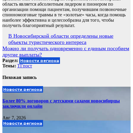
область является абсолютным лидером и пионером по
организации помощи пациентам, получившим позвоночные
спинномозговые травмы в те «золотые» часы, когда помощь
наиболее эффективна и целесообразна для того, чтобы
получить благоприятный результат.
Навигация
В Новосибирской области определены новые
объекты туристического интереса
по
Можно ли получать одновременно с единым пособием
записям
другие выплаты?
Раздел:
Новости региона
Темы:
ТГпост
Похожая запись
Новости региона
Более 80% договоров с детскими садами новосибирцы
заключили онлайн
Авг 7, 2026
Новости региона