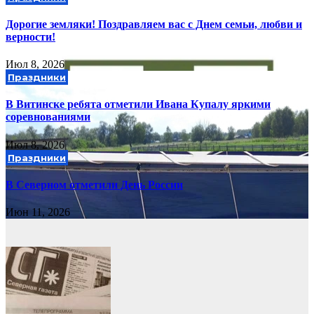
Дорогие земляки! Поздравляем вас с Днем семьи, любви и
верности!
Июл 8, 2026
Праздники
В Витинске ребята отметили Ивана Купалу яркими
соревнованиями
Июл 8, 2026
Праздники
В Северном отметили День России
Июн 11, 2026