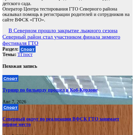
детского сада.
Оператор Центра тестирования ГТО Северного района
оказывал помощь в регистрации родителей и сотрудников на
сайте ВФСК «ГТО».
Навигация
В Северном прошло закрытие лыжного сезона
Северный район стал участником финала зимнего
по
фестиваля ГТО
записям
Раздел:
Спорт
Темы:
ТГпост
Похожая запись
Спорт
Турнир по бильярду прошел в Коб-Кордоне
Авг 7, 2026
Спорт
Северный округ по реализации ВФСК ГТО занимает
первое место