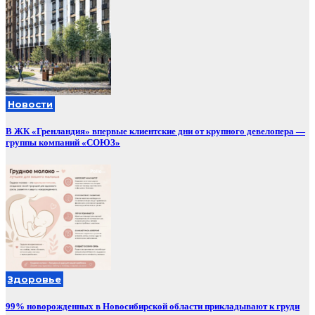
Новости
В ЖК «Гренландия» впервые клиентские дни от крупного девелопера —
группы компаний «СОЮЗ»
Здоровье
99% новорожденных в Новосибирской области прикладывают к груди